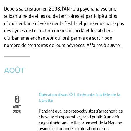
LES ÉTUDES DE CAS
Depuis sa création en 2008, l’ANPU a psychanalysé une
soixantaine de villes ou de territoires et participé à plus
MISES EN FORME
d’une centaine d’événements festifs et je ne vous parle pas
LES MÉTA-SUJETS
des cycles de formation menés ici ou là et les ateliers
d’urbanisme enchanteur qui ont permis de sortir bon
PSYCHANALISE URBAINE ?
nombre de territoires de leurs névroses. Affaires à suivre...
L’URBANISTE ENCHANTEUR
AOÛT
Actualités
Calendrier
Photos/Vidéos/Pro
Opération divan XXL itinérante à la Fête de la
8
Presse
Carotte
Nous écrire / Recevoir des nouvelles
AOÛT
Pendant que les prospectivistes s’arrachent les
S'identifier
2026
cheveux et exposent le grand public à un défi
cognitif sidérant, le Département de la Manche
avance et continue l’exploration de son