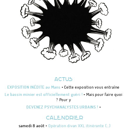
LES ÉTUDES DE CAS
MISES EN FORME
LES MÉTA-SUJETS
PSYCHANALISE URBAINE ?
L’URBANISTE ENCHANTEUR
ACTUS
Actualités
Calendrier
• Cette exposition vous entraîne
EXPOSITION INÉDITE au Mans
Photos/Vidéos/Pro
• Mais pour faire quoi
Le bassin minier est officiellement guéri !
Presse
? Pour y
Nous écrire / Recevoir des nouvelles
•
DEVENEZ PSYCHANALYSTES URBAINS !
S'identifier
CALENDRIER
•
Opération divan XXL itinérante (…)
samedi 8 août