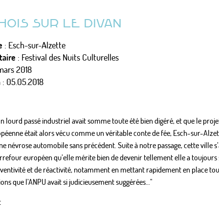
HOIS SUR LE DIVAN
e
: Esch-sur-Alzette
aire
: Festival des Nuits Culturelles
mars 2018
n
: 05.05.2018
on lourd passé industriel avait somme toute été bien digéré, et que le proj
opéenne était alors vécu comme un véritable conte de fée, Esch-sur-Alzett
ne névrose automobile sans précédent. Suite à notre passage, cette ville s
arrefour européen qu’elle mérite bien de devenir tellement elle a toujours 
nventivité et de réactivité, notamment en mettant rapidement en place tou
ons que l’ANPU avait si judicieusement suggérées…"
t