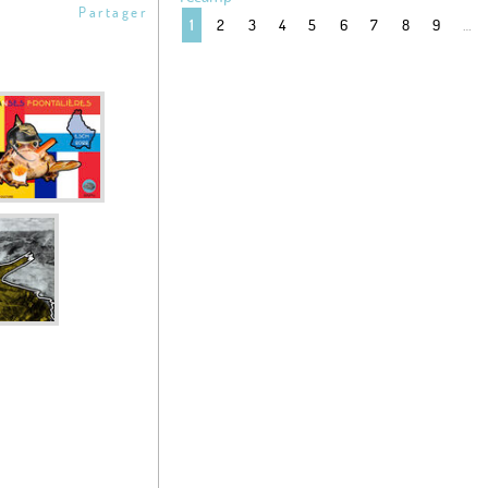
Partager
2
3
4
5
6
7
8
9
…
1