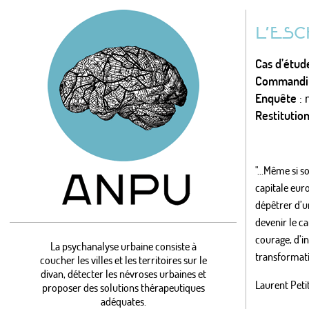
L’ESC
Cas d’étud
Commandit
Enquête
: 
Restitutio
"...Même si s
capitale eur
dépêtrer d’u
devenir le c
courage, d’i
La psychanalyse urbaine consiste à
transformati
coucher les villes et les territoires sur le
divan, détecter les névroses urbaines et
Laurent Peti
proposer des solutions thérapeutiques
adéquates.