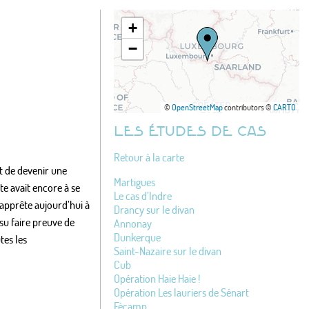
+
−
©
OpenStreetMap
contributors ©
CARTO
LES ÉTUDES DE CAS
Retour à la carte
et de devenir une
Martigues
e avait encore à se
Le cas d’Indre
’apprête aujourd’hui à
Drancy sur le divan
su faire preuve de
Annonay
Dunkerque
tes les
Saint-Nazaire sur le divan
Cub
Opération Haie Haie !
Opération Les lauriers de Sénart
Fécamp