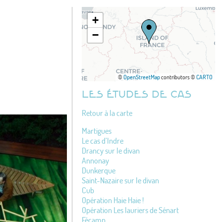
+
−
©
OpenStreetMap
contributors ©
CARTO
LES ÉTUDES DE CAS
Retour à la carte
Martigues
Le cas d’Indre
Drancy sur le divan
Annonay
Dunkerque
Saint-Nazaire sur le divan
Cub
Opération Haie Haie !
Opération Les lauriers de Sénart
Fécamp