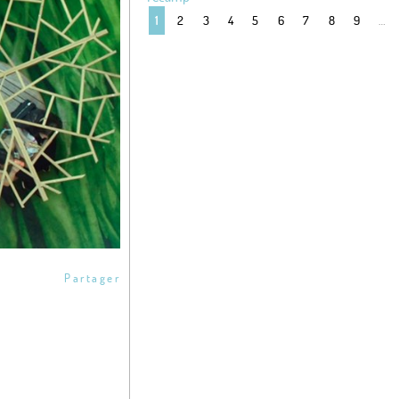
2
3
4
5
6
7
8
9
…
1
Partager