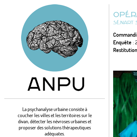
OPÉR
SÉNART 
Commandit
Enquête
: 
Restitutio
La psychanalyse urbaine consiste à
coucher les villes et les territoires sur le
divan, détecter les névroses urbaines et
proposer des solutions thérapeutiques
adéquates.