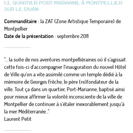
LE QUARTIER PORT-MARIANNE À MONTPELLIER
LES ÉTUDES DE CAS
SUR LE DIVAN
MISES EN FORME
Commanditaire
: la ZAT (Zone Artistique Temporaire) de
LES MÉTA-SUJETS
Montpellier
Date de la présentation
: septembre 2011
PSYCHANALISE URBAINE ?
"... la suite de nos aventures montpelliéraines où il s’agissait
L’URBANISTE ENCHANTEUR
cette fois-ci d’accompagner l’inauguration du nouvel Hôtel
de Ville qu’on a vite assimilé comme un temple dédié à la
Actualités
mémoire de Georges Frêche, le père (re)fondateur de la
Calendrier
ville. Tout ça dans un quartier, Port-Marianne, baptisé ainsi
Photos/Vidéos/Pro
pour mieux affirmer la volonté inconsciente de la ville de
Presse
Montpellier de continuer à s’étaler inexorablement jusqu’à
Nous écrire / Recevoir des nouvelles
la mer Méditerranée..."
S'identifier
Laurent Petit