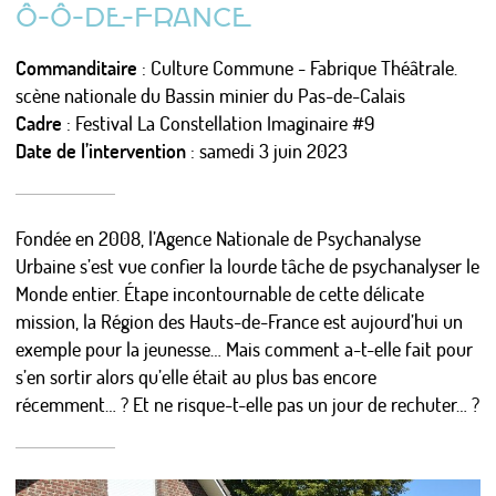
Ô-Ô-DE-FRANCE
LES ÉTUDES DE CAS
MISES EN FORME
Commanditaire
: Culture Commune - Fabrique Théâtrale.
LES MÉTA-SUJETS
scène nationale du Bassin minier du Pas-de-Calais
Cadre
: Festival La Constellation Imaginaire #9
Date de l’intervention
: samedi 3 juin 2023
PSYCHANALISE URBAINE ?
L’URBANISTE ENCHANTEUR
Fondée en 2008, l’Agence Nationale de Psychanalyse
Urbaine s’est vue confier la lourde tâche de psychanalyser le
Monde entier. Étape incontournable de cette délicate
Actualités
mission, la Région des Hauts-de-France est aujourd’hui un
Calendrier
exemple pour la jeunesse… Mais comment a-t-elle fait pour
Photos/Vidéos/Pro
Presse
s’en sortir alors qu’elle était au plus bas encore
Nous écrire / Recevoir des nouvelles
récemment… ? Et ne risque-t-elle pas un jour de rechuter… ?
S'identifier