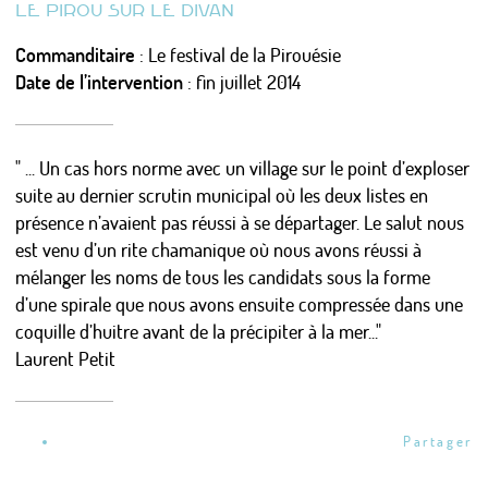
LE PIROU SUR LE DIVAN
LES ÉTUDES DE CAS
Commanditaire
: Le festival de la Pirouésie
MISES EN FORME
Date de l’intervention
: fin juillet 2014
LES MÉTA-SUJETS
PSYCHANALISE URBAINE ?
" ... Un cas hors norme avec un village sur le point d’exploser
suite au dernier scrutin municipal où les deux listes en
présence n’avaient pas réussi à se départager. Le salut nous
L’URBANISTE ENCHANTEUR
est venu d’un rite chamanique où nous avons réussi à
mélanger les noms de tous les candidats sous la forme
Actualités
d’une spirale que nous avons ensuite compressée dans une
Calendrier
coquille d’huitre avant de la précipiter à la mer..."
Photos/Vidéos/Pro
Laurent Petit
Presse
Nous écrire / Recevoir des nouvelles
S'identifier
Partager