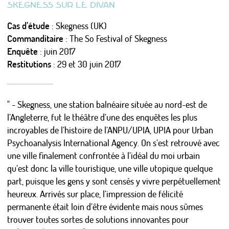
SKEGNESS SUR LE DIVAN
LES ÉTUDES DE CAS
Cas d’étude
: Skegness (UK)
MISES EN FORME
Commanditaire
: The So Festival of Skegness
LES MÉTA-SUJETS
Enquête
: juin 2017
Restitutions
: 29 et 30 juin 2017
PSYCHANALISE URBAINE ?
" - Skegness, une station balnéaire située au nord-est de
L’URBANISTE ENCHANTEUR
l’Angleterre, fut le théâtre d’une des enquêtes les plus
incroyables de l’histoire de l’ANPU/UPIA, UPIA pour Urban
Actualités
Psychoanalysis International Agency. On s’est retrouvé avec
Calendrier
une ville finalement confrontée à l’idéal du moi urbain
Photos/Vidéos/Pro
qu’est donc la ville touristique, une ville utopique quelque
Presse
part, puisque les gens y sont censés y vivre perpétuellement
Nous écrire / Recevoir des nouvelles
heureux. Arrivés sur place, l’impression de félicité
S'identifier
permanente était loin d’être évidente mais nous sûmes
trouver toutes sortes de solutions innovantes pour