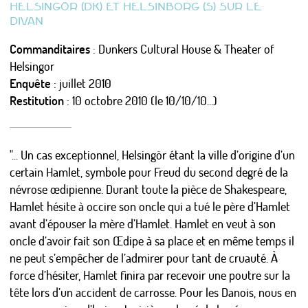
HELSINGÖR (DK) ET HELSINBORG (S) SUR LE
LES ÉTUDES DE CAS
DIVAN
MISES EN FORME
Commanditaires
: Dunkers Cultural House & Theater of
LES MÉTA-SUJETS
Helsingor
Enquête
: juillet 2010
Restitution
: 10 octobre 2010 (le 10/10/10...)
PSYCHANALISE URBAINE ?
L’URBANISTE ENCHANTEUR
"... Un cas exceptionnel, Helsingör étant la ville d’origine d’un
certain Hamlet, symbole pour Freud du second degré de la
Actualités
névrose œdipienne. Durant toute la pièce de Shakespeare,
Calendrier
Hamlet hésite à occire son oncle qui a tué le père d’Hamlet
Photos/Vidéos/Pro
avant d’épouser la mère d’Hamlet. Hamlet en veut à son
Presse
oncle d’avoir fait son Œdipe à sa place et en même temps il
Nous écrire / Recevoir des nouvelles
ne peut s’empêcher de l’admirer pour tant de cruauté. À
S'identifier
force d’hésiter, Hamlet finira par recevoir une poutre sur la
tête lors d’un accident de carrosse. Pour les Danois, nous en