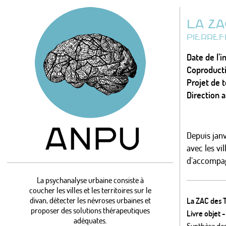
LA ZA
PIERREFI
Date de l’i
Coproducti
Projet de t
Direction a
Depuis jan
avec les vi
d’accompag
La psychanalyse urbaine consiste à
coucher les villes et les territoires sur le
divan, détecter les névroses urbaines et
La ZAC des T
proposer des solutions thérapeutiques
Livre objet
adéquates.
Synthèse des