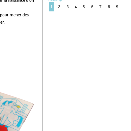
2
3
4
5
6
7
8
9
…
1
e pour mener des
er.