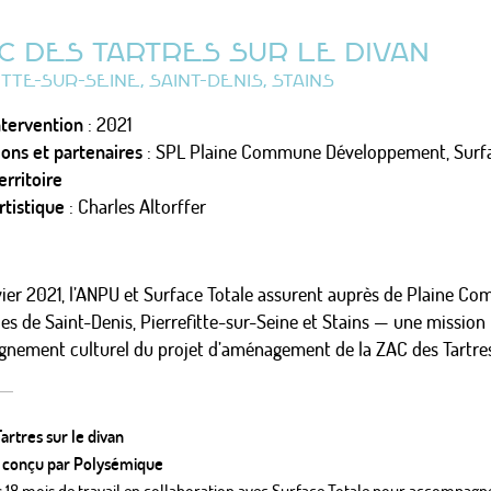
C DES TARTRES SUR LE DIVAN
TTE-SUR-SEINE, SAINT-DENIS, STAINS
ntervention
: 2021
ons et partenaires
: SPL Plaine Commune Développement, Surfa
erritoire
rtistique
: Charles Altorffer
vier 2021, l’ANPU et Surface Totale assurent auprès de Plaine C
lles de Saint-Denis, Pierrefitte-sur-Seine et Stains — une mission
nement culturel du projet d’aménagement de la ZAC des Tartre
artres sur le divan
 - conçu par Polysémique
 18 mois de travail en collaboration avec Surface Totale pour accompagne