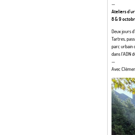
—
Ateliers d’
8 & 9 octob
Deux jours d
Tartres, pas
parc urbain 
dans l’ADN du
—
Avec Clémen