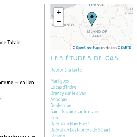
+
−
ce Totale
©
OpenStreetMap
contributors ©
CARTO
LES ÉTUDES DE CAS
Retour à la carte
Martigues
ommune — en lien
Le cas d’Indre
Drancy sur le divan
s.
Annonay
Dunkerque
Saint-Nazaire sur le divan
Cub
Opération Haie Haie !
Opération Les lauriers de Sénart
Fécamp
r la naissance d’un